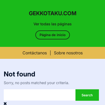
GEKKOTAKU.COM
Ver todas las páginas
Página de inicio
Contáctanos
|
Sobre nosotros
Skip
to
Not found
content
Sorry, no posts matched your criteria.