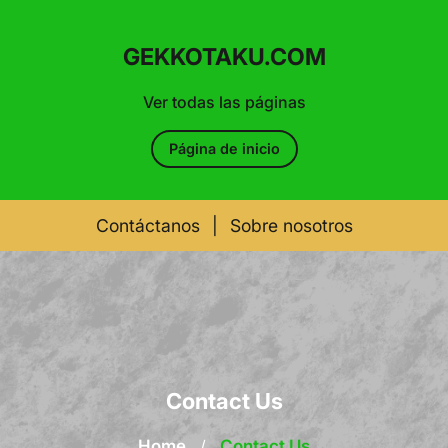
GEKKOTAKU.COM
Ver todas las páginas
Página de inicio
Contáctanos
|
Sobre nosotros
Skip
to
content
Contact Us
Home
/
Contact Us