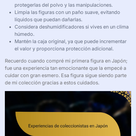
protegerlas del polvo y las manipulaciones.
Limpia las figuras con un paño suave, evitando
líquidos que puedan dañarlas.
Considera deshumidificadores si vives en un clima
húmedo.
Mantén la caja original, ya que puede incrementar
el valor y proporciona protección adicional.
Recuerdo cuando compré mi primera figura en Japón;
fue una experiencia tan emocionante que la empecé a
cuidar con gran esmero. Esa figura sigue siendo parte
de mi colección gracias a estos cuidados.