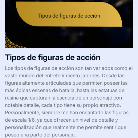
Tipos de figuras de acción
Los tipos de figuras de acción son tan variados como el
vasto mundo del entretenimiento japonés. Desde las
figuras altamente articuladas que permiten poseer las
más épicas escenas de batalla, hasta las estatuas de
resina que capturan la esencia de un personaje con
notable detalle, cada tipo tiene su propio atractivo.
Personalmente, siempre me han encantado las figuras
de escala 1/6, ya que ofrecen un nivel de detalle y
personalización que realmente me permite sentir que
poseo una parte del personaje.