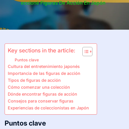
Eccioné Figuras De Acción En Japón
Key sections in the article:
Puntos clave
Cultura del entretenimiento japonés
Importancia de las figuras de acción
Tipos de figuras de acción
Cómo comenzar una colección
Dónde encontrar figuras de acción
Consejos para conservar figuras
Experiencias de coleccionistas en Japón
Puntos clave