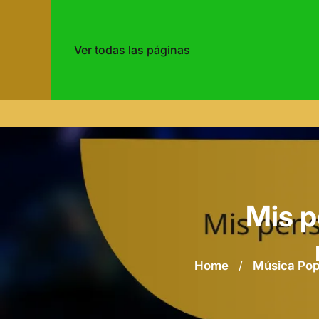
Ver todas las páginas
Skip
to
content
Mis p
Home
/
Música Po