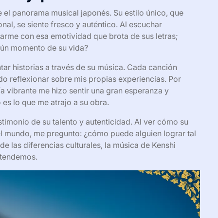
el panorama musical japonés. Su estilo único, que
al, se siente fresco y auténtico. Al escuchar
rme con esa emotividad que brota de sus letras;
lgún momento de su vida?
ar historias a través de su música. Cada canción
do reflexionar sobre mis propias experiencias. Por
a vibrante me hizo sentir una gran esperanza y
es lo que me atrajo a su obra.
stimonio de su talento y autenticidad. Al ver cómo su
el mundo, me pregunto: ¿cómo puede alguien lograr tal
e las diferencias culturales, la música de Kenshi
ntendemos.