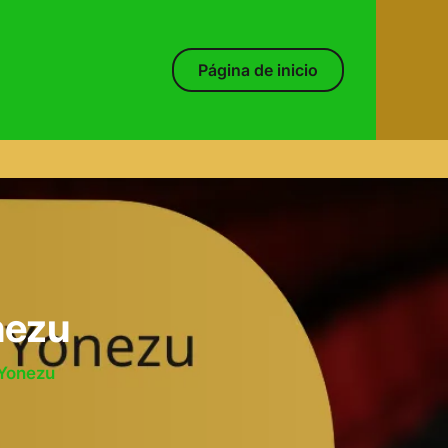
Página de inicio
nezu
 Yonezu