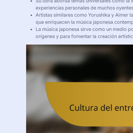
Su obra aborda temas universales como la id
experiencias personales de muchos oyentes
Artistas similares como Yorushika y Aimer t
que enriquecen la música japonesa contem
La música japonesa sirve como un medio po
orígenes y para fomentar la creación artístic