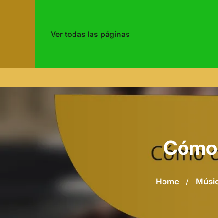
Ver todas las páginas
Skip
to
content
Cómo d
Home
/
Músi