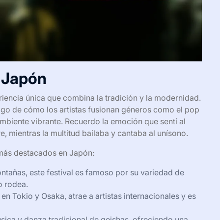
n Japón
iencia única que combina la tradición y la modernidad.
stigo de cómo los artistas fusionan géneros como el pop
mbiente vibrante. Recuerdo la emoción que sentí al
e, mientras la multitud bailaba y cantaba al unísono.
a más destacados en Japón:
ntañas, este festival es famoso por su variedad de
o rodea.
a en Tokio y Osaka, atrae a artistas internacionales y es
úsica y danza tradicional de geishas, ofreciendo una