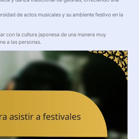
ersidad de actos musicales y su ambiente festivo en la
ctar con la cultura japonesa de una manera muy
une a las personas.