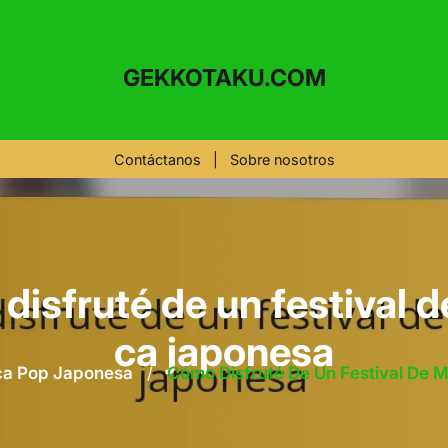
GEKKOTAKU.COM
Contáctanos
|
Sobre nosotros
isfruté de un festival d
ca japonesa
ca Pop Japonesa
/
Cómo Disfruté De Un Festival De 