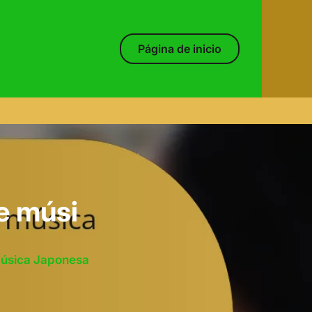
Página de inicio
e músi
Música Japonesa