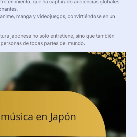
ntretenimiento, que ha capturado audiencias globales
onantes.
 anime, manga y videojuegos, convirtiéndose en un
tura japonesa no solo entretiene, sino que también
personas de todas partes del mundo.