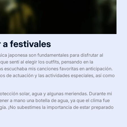
 a festivales
úsica japonesa son fundamentales para disfrutar al
e sentí al elegir los outfits, pensando en la
ras escuchaba mis canciones favoritas en anticipación.
os de actuación y las actividades especiales, así como
rotección solar, agua y algunas meriendas. Durante mi
 tener a mano una botella de agua, ya que el clima fue
gía. ¡No subestimes la importancia de estar preparado