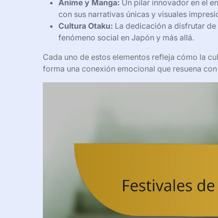
Anime y Manga:
Un pilar innovador en el e
con sus narrativas únicas y visuales impresi
Cultura Otaku:
La dedicación a disfrutar de
fenómeno social en Japón y más allá.
Cada uno de estos elementos refleja cómo la cul
forma una conexión emocional que resuena con 