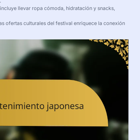
.
incluye llevar ropa cómoda, hidratación y snacks,
sas ofertas culturales del festival enriquece la conexión