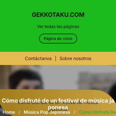
GEKKOTAKU.COM
Ver todas las páginas
Página de inicio
Contáctanos
|
Sobre nosotros
Skip
to
content
Cómo disfruté de un festival de música ja
ponesa
Home
/
Música Pop Japonesa
/
Cómo Disfruté De