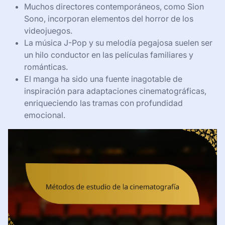
Muchos directores contemporáneos, como Sion
Sono, incorporan elementos del horror de los
videojuegos.
La música J-Pop y su melodía pegajosa suelen ser
un hilo conductor en las películas familiares y
románticas.
El manga ha sido una fuente inagotable de
inspiración para adaptaciones cinematográficas,
enriqueciendo las tramas con profundidad
emocional.