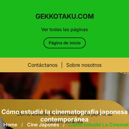
GEKKOTAKU.COM
Ver todas las páginas
Página de inicio
Contáctanos
|
Sobre nosotros
Skip
to
content
Cómo estudié la cinematografía japonesa
contemporánea
Home
/
Cine Japonés
/
Cómo Estudié La Cinemat