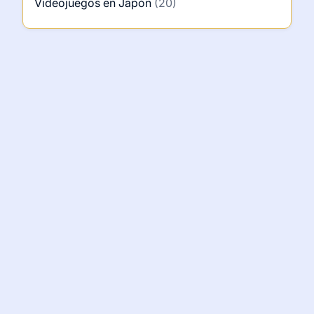
Videojuegos en Japón
(20)
Enlaces rápidos
Inicio
Privacidad
Términos & Conditions
Política de cookies
Contacto
HTML Sitemap
© 2026
gekkotaku.com
. All rights reserved.