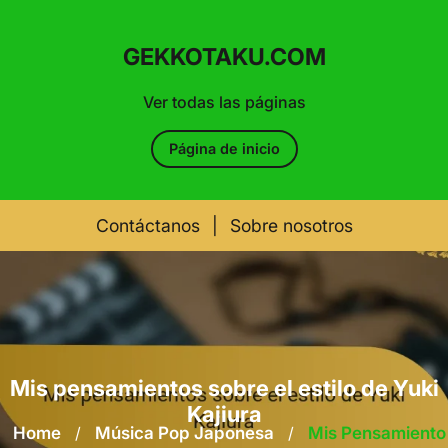
GEKKOTAKU.COM
Ver todas las páginas
Página de inicio
Contáctanos
|
Sobre nosotros
Skip
to
content
Mis pensamientos sobre el estilo de Yuki
Kajiura
Home
/
Música Pop Japonesa
/
Mis Pensamiento