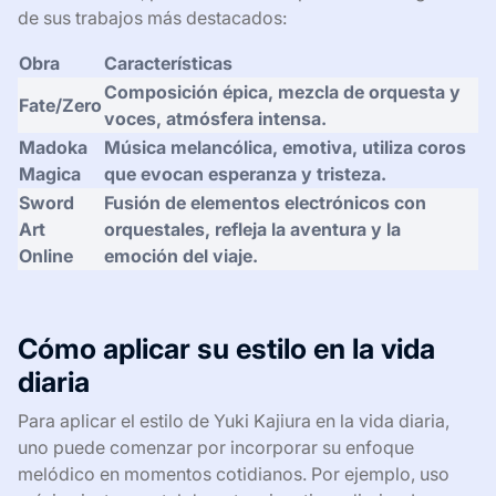
Su habilidad para contar historias a través de la música
es inigualable. De alguna manera, logra capturar la
esencia de las escenas que acompaña, lo que hace que
la experiencia de ver un anime se vuelva mucho más
intensa. Al escuchar su música, a menudo me siento
inspirado, como si cada nota me contara una historia
que anhelo explorar más a fondo.
A continuación, presento una comparación de algunos
de sus trabajos más destacados:
Obra
Características
Composición épica, mezcla de orquesta y
Fate/Zero
voces, atmósfera intensa.
Madoka
Música melancólica, emotiva, utiliza coros
Magica
que evocan esperanza y tristeza.
Sword
Fusión de elementos electrónicos con
Art
orquestales, refleja la aventura y la
Online
emoción del viaje.