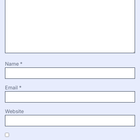
Aspecto
Cómo aplicarlo
Escuchar música instrumental en
Música
momentos de trabajo o estudio.
Vestir prendas inspiradas en
Vestimenta
personajes de anime.
Usar un lenguaje poético y narrativo
Conversaciones
al hablar con otros.
Leave a Reply
Your email address will not be published.
Required
fields are marked
*
Comment
*