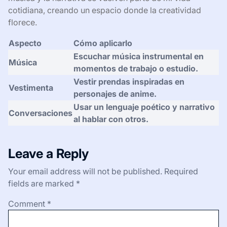
mundanas en una experiencia más rica y significativa.
Además, me gusta elegir mi vestimenta inspirada en el
estilo visual de sus obras. Optar por prendas que
evocan la estética de personajes de anime o
videojuegos me hace sentir más conectado con esa
cultura, y a veces me saca una sonrisa al recordar las
historias que me han influenciado. Cada vez que uso
algo que me recuerda su estilo, siento una especie de
magia que me acompaña durante el día.
Por último, integrar elementos narrativos en mis
conversaciones es otra forma de reflejar esta
influencia. Hablar de manera más poética o expresiva
me permite conectar mejor con las personas,
haciéndolas participar en una pequeña historia. La
música y la narrativa se vuelven parte de mi vida
cotidiana, creando un espacio donde la creatividad
florece.