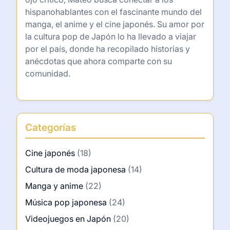
Cómo visité el Museo del Juguete de Tokio
Cómo disfruté de una noche en un manga café
Mis pensamientos sobre la evolución de Kyary
Pamyu Pamyu
Autor
Mateo Hoshino
Mateo Hoshino es un apasionado de la cultura
japonesa y la animación, que ha dedicado su
vida a explorar y compartir las maravillas del
entretenimiento nipón. Con una pluma ágil y un
ojo crítico, Mateo busca conectar a los
hispanohablantes con el fascinante mundo del
manga, el anime y el cine japonés. Su amor por