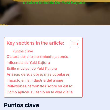
S Sobre El Estilo De Yuki Kajiura
Key sections in the article:
Puntos clave
Cultura del entretenimiento japonés
Influencia de Yuki Kajiura
Estilo musical de Yuki Kajiura
Análisis de sus obras más populares
Impacto en la industria del anime
Reflexiones personales sobre su estilo
Cómo aplicar su estilo en la vida diaria
Puntos clave