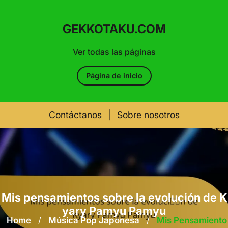
GEKKOTAKU.COM
Ver todas las páginas
Página de inicio
Contáctanos
|
Sobre nosotros
Skip
to
content
Mis pensamientos sobre la evolución de K
yary Pamyu Pamyu
Home
/
Música Pop Japonesa
/
Mis Pensamiento